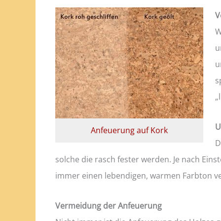
V
W
u
u
s
„
U
Anfeuerung auf Kork
D
solche die rasch fester werden. Je nach Ein
immer einen lebendigen, warmen Farbton ve
Vermeidung der Anfeuerung