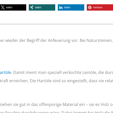
teilen
teilen
teilen
merken
r wieder der Begriff der Anfeuerung vor. Bei Natursteinen
artöle
. Damit meint man speziell verkochte Leinöle, die d
t erreichen. Die Hartöle sind so eingestellt, dass sie relat
hen sie gut in das offenporige Material ein – sei es Holz od
von Feuchte durchdrungen wäre. Dabei kommt bei Holz die 