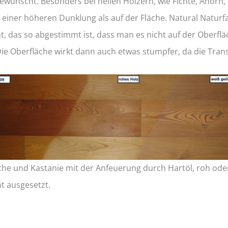
gewünscht. Besonders bei hellen Hölzern, wie Fichte, Ahor
u einer höheren Dunklung als auf der Fläche. Natural Natur
t, das so abgestimmt ist, dass man es nicht auf der Oberflä
ie Oberfläche wirkt dann auch etwas stumpfer, da die Tran
rche und Kastanie mit der Anfeuerung durch Hartöl, roh oder
t ausgesetzt.