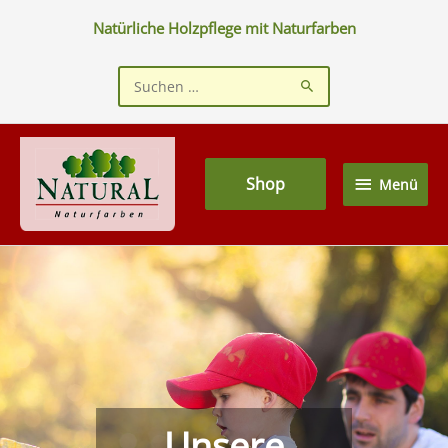
Zum
Natürliche Holzpflege mit Naturfarben
Inhalt
springen
Suchen
nach:
Menü
Shop
Menü
Unsere