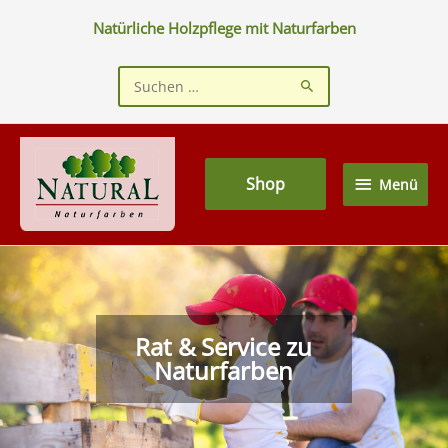
Zum
Natürliche Holzpflege mit Naturfarben
Inhalt
springen
Suchen
nach:
Menü
Shop
Menü
Rat & Service zu
Naturfarben