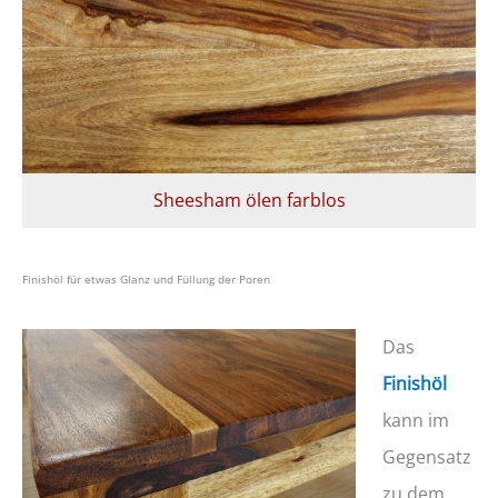
Sheesham ölen farblos
Finishöl für etwas Glanz und Füllung der Poren
Das
Finishöl
kann im
Gegensatz
zu dem