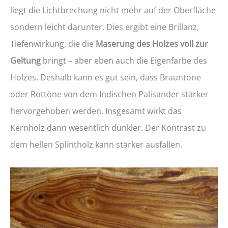
liegt die Lichtbrechung nicht mehr auf der Oberfläche
sondern leicht darunter. Dies ergibt eine Brillanz,
Tiefenwirkung, die die
Maserung des Holzes voll zur
Geltung
bringt – aber eben auch die Eigenfarbe des
Holzes. Deshalb kann es gut sein, dass Brauntöne
oder Rottöne von dem Indischen Palisander stärker
hervorgehoben werden. Insgesamt wirkt das
Kernholz dann wesentlich dunkler. Der Kontrast zu
dem hellen Splintholz kann stärker ausfallen.