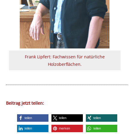
Frank Lipfert: Fachwissen für natürliche
Holzoberflächen.
Beitrag jetzt teilen:
teilen
teilen
teilen
teilen
merken
teilen