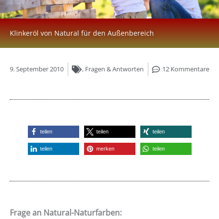
Klinkeröl von Natural für den Außenbereich
9. September 2010
,
Fragen & Antworten
12 Kommentare
teilen
teilen
teilen
teilen
merken
teilen
Frage an Natural-Naturfarben: