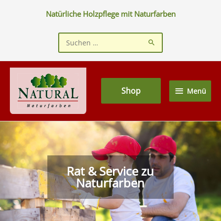
Zum
Natürliche Holzpflege mit Naturfarben
Inhalt
springen
Suchen
nach:
Menü
Shop
Menü
Rat & Service zu
Naturfarben