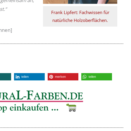
t gemeinsam an,
st.“
Frank Lipfert: Fachwissen für
natürliche Holzoberflächen.
ennen]
teilen
merken
teilen