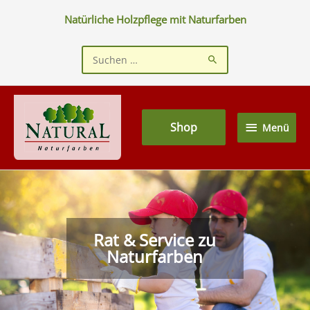
Zum
Natürliche Holzpflege mit Naturfarben
Inhalt
springen
Suchen
nach:
Menü
Shop
Menü
Rat & Service zu
Naturfarben