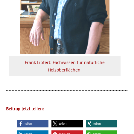
Frank Lipfert: Fachwissen für natürliche
Holzoberflächen.
Beitrag jetzt teilen:
teilen
teilen
teilen
teilen
merken
teilen