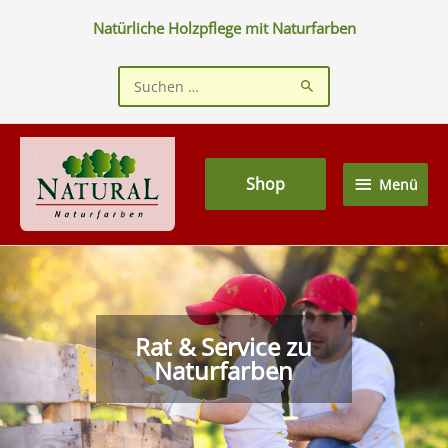
Zum
Natürliche Holzpflege mit Naturfarben
Inhalt
springen
Suchen
nach:
Menü
Shop
Menü
Rat & Service zu
Naturfarben