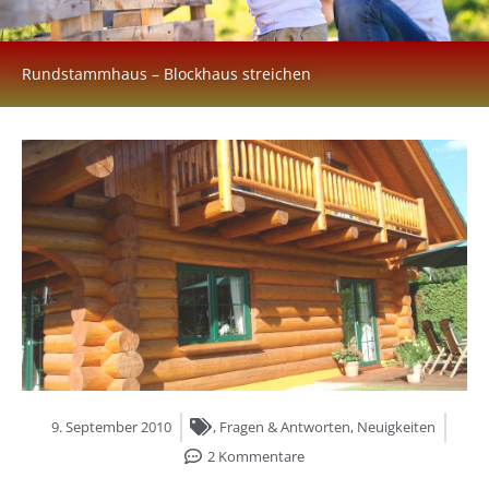
Rundstammhaus – Blockhaus streichen
9. September 2010
,
Fragen & Antworten
,
Neuigkeiten
2 Kommentare