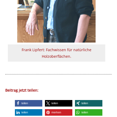
Frank Lipfert: Fachwissen für natürliche
Holzoberflächen.
Beitrag jetzt teilen:
teilen
teilen
teilen
teilen
merken
teilen