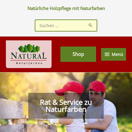
Zum
Natürliche Holzpflege mit Naturfarben
Inhalt
springen
Suchen
nach:
Menü
Shop
Menü
Rat & Service zu
Naturfarben