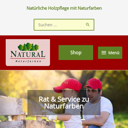
Zum
Natürliche Holzpflege mit Naturfarben
Inhalt
springen
Suchen
nach:
Menü
Shop
Menü
Rat & Service zu
Naturfarben