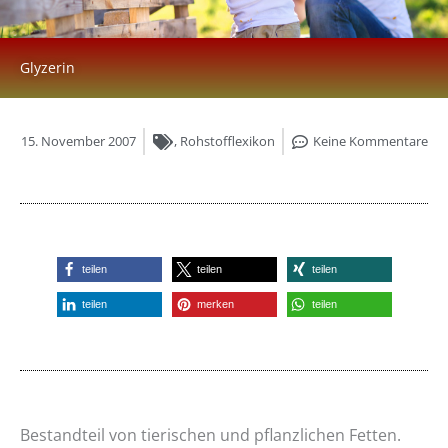
Glyzerin
15. November 2007
,
Rohstofflexikon
Keine Kommentare
teilen
teilen
teilen
teilen
merken
teilen
Bestandteil von tierischen und pflanzlichen Fetten.