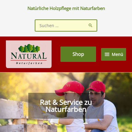
Zum
Natürliche Holzpflege mit Naturfarben
Inhalt
springen
Suchen
nach:
Menü
Shop
Menü
Rat & Service zu
Naturfarben