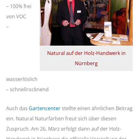
– 100% frei
von VOC
–
Natural auf der Holz-Handwerk in
Nürnberg
wasserlöslich
– schnellrocknend
Auch das
Gartencenter
stellte einen ähnlichen Beitrag
ein. Natural Naturfarben freut sich über diesen
Zuspruch. Am 26. März erfolgt dann auf der Holz-
Handwerk in Nürnberg die offizielle Vorstellung der