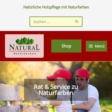
Zum
Natürliche Holzpflege mit Naturfarben
Inhalt
springen
Suchen
nach:
Menü
Shop
Menü
Rat & Service zu
Naturfarben