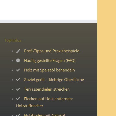
Top-Infos
Profi-Tipps und Praxisbeispiele
Häufig gestellte Fragen (FAQ)
Holz mit Speiseöl behandeln
Zuviel geölt – klebrige Oberfläche
Terrassendielen streichen
Flecken auf Holz entfernen:
Holzauffrischer
Holzboden mit Naturöl: