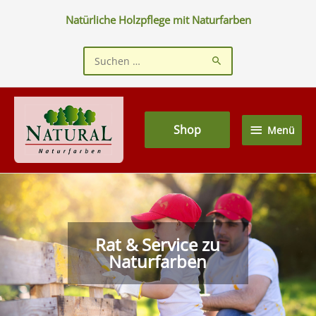
Zum
Natürliche Holzpflege mit Naturfarben
Inhalt
springen
Suchen
nach:
Menü
Shop
Menü
Rat & Service zu
Naturfarben