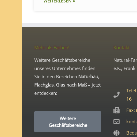
WEITERLESEN »
Mehr als Farben!
Kontakt
Weitere Geschäftsbereiche
Natural-Far
unseres Unternehmes finden
e.K., Frank 
Sie in den Bereichen
Naturbau,
Flachglas, Glas nach Maß
– jetzt
Telef
entdecken:
16
Fax: 
Weitere
kont
Geschäftsbereiche
Bequ