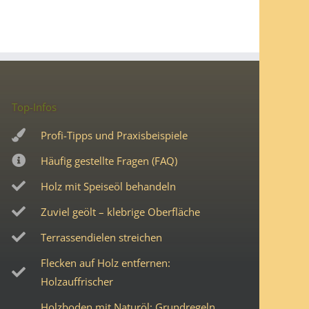
Top-Infos
Profi-Tipps und Praxisbeispiele
Häufig gestellte Fragen (FAQ)
Holz mit Speiseöl behandeln
Zuviel geölt – klebrige Oberfläche
Terrassendielen streichen
Flecken auf Holz entfernen:
Holzauffrischer
Holzboden mit Naturöl: Grundregeln