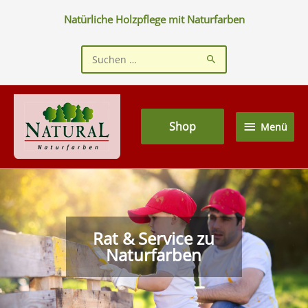
Zum
Natürliche Holzpflege mit Naturfarben
Inhalt
springen
Suchen
nach:
Menü
Shop
Menü
Rat & Service zu
Naturfarben